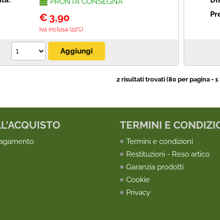
ità:
Di
PRONTA CONSEGNA
Pr
€
3,90
Iva inclusa (22%)
2 risultati trovati (80 per pagina - 1 
LL'ACQUISTO
TERMINI E CONDIZI
pagamento
Termini e condizioni
Restituzioni - Reso artico
Garanzia prodotti
Cookie
Privacy