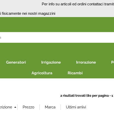
o
Per info su articoli ed ordini contattaci trami
presenti fisicamente nei no
S
Per co
il nom
Generatori
Irrigazione
Irrorazione
P
poi cl
Agricoltura
Ricambi
E
2 risultati trovati (80 per pagina - 1 