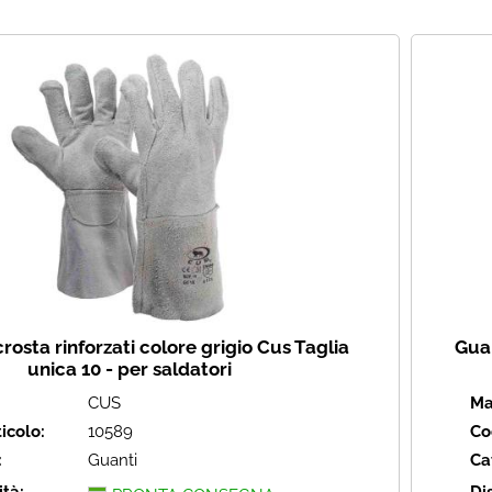
Ha
crosta rinforzati colore grigio Cus Taglia
Guan
unica 10 - per saldatori
CUS
Ma
icolo:
10589
Co
:
Guanti
Ca