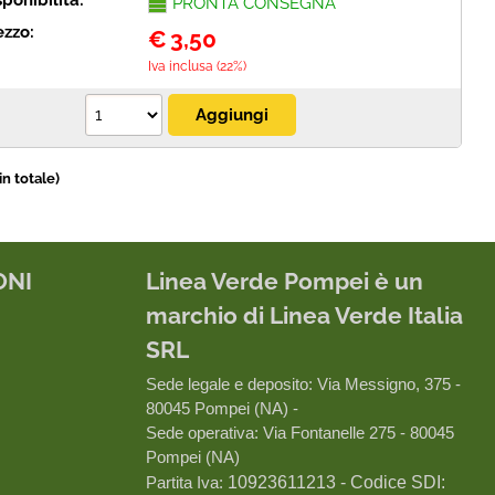
sponibilità:
PRONTA CONSEGNA
ezzo:
€
3,50
Iva inclusa (22%)
in totale)
ONI
Linea Verde Pompei è un
marchio di Linea Verde Italia
SRL
Sede legale e deposito: Via Messigno, 375 -
80045 Pompei (NA) -
Sede operativa: Via Fontanelle 275 - 80045
Pompei (NA)
Partita Iva:
10923611213 - Codice SDI: