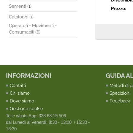
Disponibil
Sementi (1)
Prezzo:
Cataloghi (1)
Operatori - Movimenti -
Consumabili (6)
INFORMAZIONI
GUIDA A
Contatti
Metodi di 
Chi siamo
Spedizioni
Dove siamo
Feedback
Gestione cookie
Tel e whats App: 338 68 19 506
dal Lunedì al Venerdì: 8:30 - 13:00 / 15:30 -
18:30