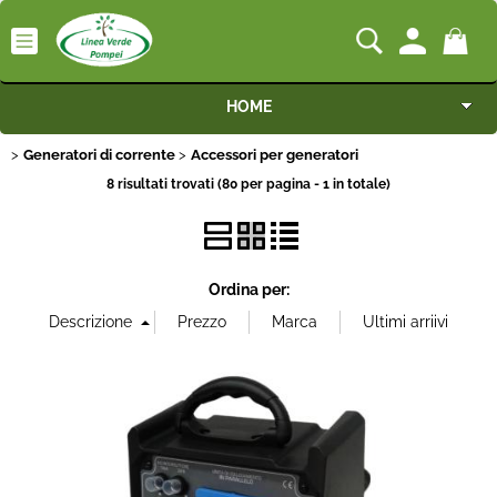
HOME
Generatori di corrente
Categoria:
Accessori per generatori
Macchine
>
>
HOME
Generatori di corrente
Accessori per generatori
8 risultati trovati (80 per pagina - 1 in totale)
Motocoltivatori
Livello d'uso
Generatori
Ordina per:
Marca
Irrigazione
Alimentazione
Irrorazione
Cilindrata
Pompe idrauliche