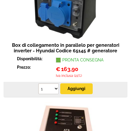
Portata
Protezione
Pet Store
Agricoltura
Box di collegamento in parallelo per generatori
Ricambi
inverter - Hyundai Codice 65145 # generatore
Disponibilità:
PRONTA CONSEGNA
Prezzo:
€
163,90
Iva inclusa (22%)