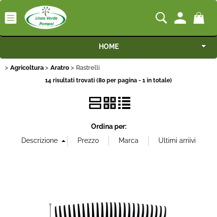
HOME
Agricoltura
Aratro
Rastrelli
Macchine
14 risultati trovati (80 per pagina - 1 in totale)
Motocoltivatori
Generatori
Ordina per:
Irrigazione
Irrorazione
Pompe idrauliche