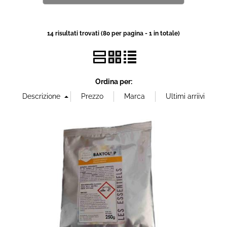
Protezione
Pet Store
14 risultati trovati (80 per pagina - 1 in totale)
Agricoltura
Ricambi
Ordina per: