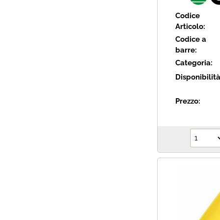
Codice
Articolo:
Codice a
barre:
Categoria:
Disponibilit
Prezzo: