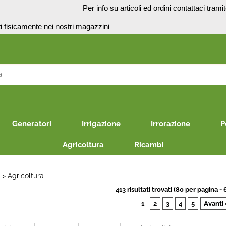
o
Per info su articoli ed ordini contattaci trami
presenti fisicamente nei no
S
Per co
il nom
Generatori
Irrigazione
Irrorazione
P
poi cl
Agricoltura
Ricambi
E
Agricoltura
413 risultati trovati (80 per pagina - 
1
2
3
4
5
Avanti 