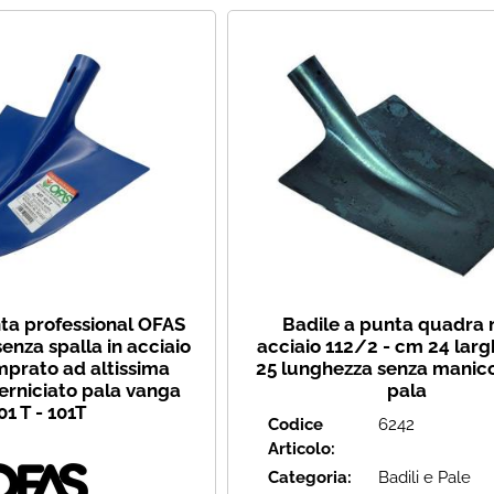
nta professional OFAS
Badile a punta quadra n
senza spalla in acciaio
acciaio 112/2 - cm 24 larg
mprato ad altissima
25 lunghezza senza manic
verniciato pala vanga
pala
01 T - 101T
Codice
6242
Articolo:
Categoria:
Badili e Pale