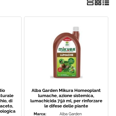
i perso la password?
Bio
Alba Garden Mikura Homeoplant
aturale
lumache, azione sistemica,
io, di
lumachicida 750 ml, per rinforzare
 aceto,
le difese delle piante
iologica
Marca:
Alba Garden