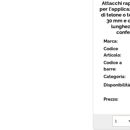
Attacchi rap
per l'applica
di telone o t
30 mm e c
lunghez
confe
Marca:
Codice
Articolo:
Codice a
barre:
Categoria:
Disponibilit
Prezzo: