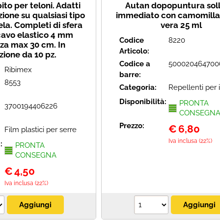
ito per teloni. Adatti
Autan dopopuntura soll
zione su qualsiasi tipo
immediato con camomilla 
ela. Completi di sfera
vera 25 ml
avo elastico 4 mm
Codice
8220
za max 30 cm. In
Articolo:
zione da 10 pz.
Codice a
500020464700
Ribimex
barre:
8553
Categoria:
Repellenti per i
Disponibilità:
PRONTA
3700194406226
CONSEGN
Prezzo:
€
6,80
Film plastici per serre
Iva inclusa (22%)
à:
PRONTA
CONSEGNA
€
4,50
Iva inclusa (22%)