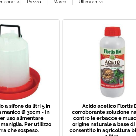
Ha
 a sifone da litri 5 in
Acido acetico Flortis 
n manico Ø 30cm - In
corroborante soluzione n
per uso alimentare.
contro le erbacce e musch
maniglia. Per utilizzo
origine naturale a base di
erra che sospeso.
consentito in agricoltura b