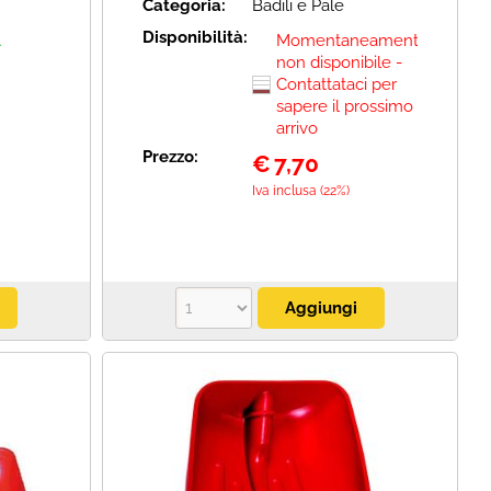
Categoria:
Badili e Pale
Disponibilità:
A
Momentaneamente
non disponibile -
Contattataci per
sapere il prossimo
arrivo
Prezzo:
€
7,70
Iva inclusa (22%)