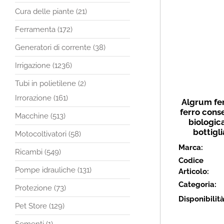
Cura delle piante (21)
Ferramenta (172)
Generatori di corrente (38)
Irrigazione (1236)
Tubi in polietilene (2)
Irrorazione (161)
Algrum fer
ferro conse
Macchine (513)
biologica
bottigli
Motocoltivatori (58)
Marca:
Ricambi (549)
Codice
Pompe idrauliche (131)
Articolo:
Categoria:
Protezione (73)
Disponibilit
Pet Store (129)