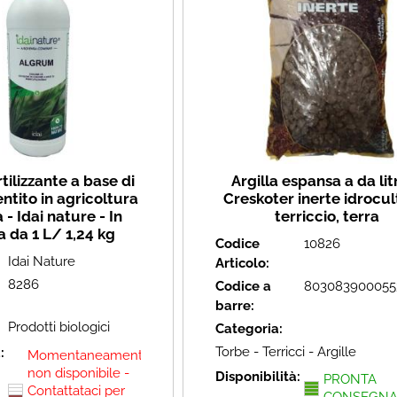
tilizzante a base di
Argilla espansa a da litr
ntito in agricoltura
Creskoter inerte idrocul
 - Idai nature - In
terriccio, terra
a da 1 L/ 1,24 kg
Codice
10826
Idai Nature
Articolo:
8286
Codice a
803083900055
barre:
Prodotti biologici
Categoria:
Torbe - Terricci - Argille
à:
Momentaneamente
non disponibile -
Disponibilità:
PRONTA
Contattataci per