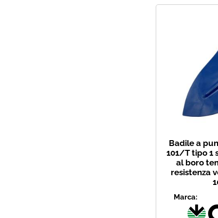
Badile a pu
101/T tipo 1 
al boro te
resistenza 
1
Marca: