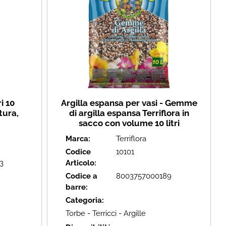
i 10
Argilla espansa per vasi - Gemme
tura,
di argilla espansa Terriflora in
sacco con volume 10 litri
Marca:
Terriflora
Codice
10101
3
Articolo:
Codice a
8003757000189
barre:
Categoria:
Torbe - Terricci - Argille