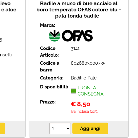
ievo
Badile a muso di bue acciaio al
e aloe
boro temperato OFAS colore blù -
pala tonda badile -
Marca:
6
Codice
3141
nsetti
Articolo:
Codice a
8026803000735
barre:
A
Categoria:
Badili e Pale
Disponibilità:
PRONTA
CONSEGNA
Prezzo:
€
8,50
Iva inclusa (22%)