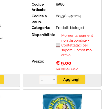
Codice
8586
Articolo:
Codice a
8053807401114
barre:
8
Categoria:
Prodotti biologici
Disponibilità:
Momentaneamente
ci
non disponibile -
Contattataci per
A
sapere il prossimo
arrivo
Prezzo:
€
9,00
Iva inclusa (22%)