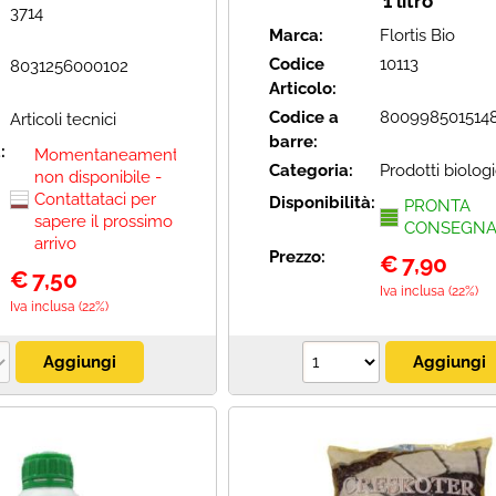
1 litro
3714
Marca:
Flortis Bio
Codice
10113
8031256000102
Articolo:
Codice a
800998501514
Articoli tecnici
barre:
à:
Momentaneamente
Categoria:
Prodotti biologi
non disponibile -
Contattataci per
Disponibilità:
PRONTA
sapere il prossimo
CONSEGN
arrivo
Prezzo:
€
7,90
€
7,50
Iva inclusa (22%)
Iva inclusa (22%)