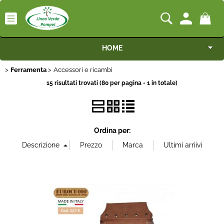
HOME
Ferramenta
Categoria:
Accessori e ricambi
>
> Accessori e ricambi
HOME
Ferramenta
Macchine
15 risultati trovati (80 per pagina - 1 in totale)
Marca
Motocoltivatori
Portata
Generatori
Ordina per:
Irrigazione
Irrorazione
Pompe idrauliche