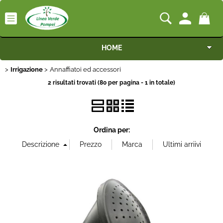
HOME
Irrigazione
Annaffiatoi ed accessori
Macchine
2 risultati trovati (80 per pagina - 1 in totale)
Motocoltivatori
Generatori
Ordina per:
Irrigazione
Irrorazione
Pompe idrauliche