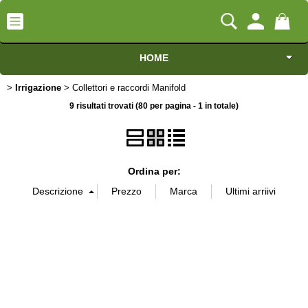
HOME
Irrigazione
Categoria:
Collettori e raccordi Manifold
>
> Collettori e raccordi Manifold
HOME
Irrigazione
Macchine
9 risultati trovati (80 per pagina - 1 in totale)
Marca
Motocoltivatori
Misura
Generatori
Ordina per:
Irrigazione
Cilindrata
Irrorazione
Portata
Pompe idrauliche