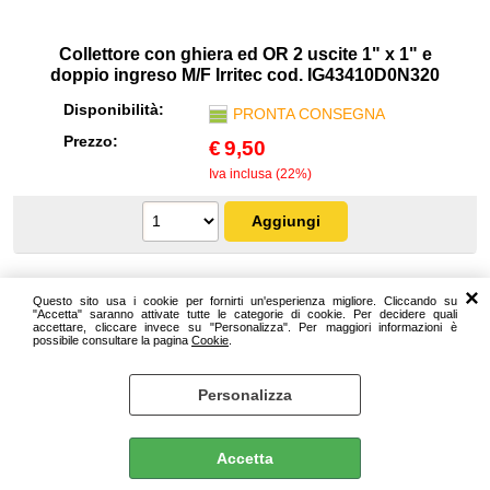
Protezione
Pet Store
Collettore con ghiera ed OR 2 uscite 1" x 1" e
doppio ingreso M/F Irritec cod. IG43410D0N320
Agricoltura
Disponibilità:
PRONTA CONSEGNA
Prezzo:
€
9,50
Ricambi
Iva inclusa (22%)
Questo sito usa i cookie per fornirti un'esperienza migliore. Cliccando su
"Accetta" saranno attivate tutte le categorie di cookie. Per decidere quali
accettare, cliccare invece su "Personalizza". Per maggiori informazioni è
possibile consultare la pagina
Cookie
.
Personalizza
Accetta
Collettore con ghiera ed OR 3 uscite 1" x 1" x 1"