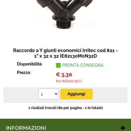
Protezione
Pet Store
Agricoltura
Ricambi
Raccordo a Y giunti economici Irritec cod 821 -
1" x 32 x 32 IE82130M0N32D
Disponibilità:
PRONTA CONSEGNA
Prezzo:
€
3,30
Iva inclusa (22%)
1 risultati trovati (80 per pagina - 1 in totale)
INFORMAZIONI