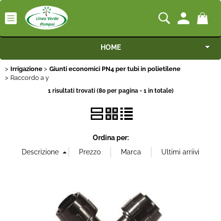
HOME
Irrigazione
Giunti economici PN4 per tubi in polietilene
Macchine
Raccordo a y
1 risultati trovati (80 per pagina - 1 in totale)
Motocoltivatori
Generatori
Ordina per:
Irrigazione
Irrorazione
Pompe idrauliche