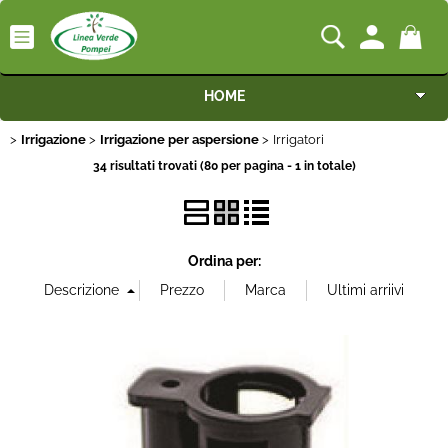
HOME
Irrigazione
Irrigazione per aspersione
Irrigatori
Macchine
34 risultati trovati (80 per pagina - 1 in totale)
Motocoltivatori
Generatori
Ordina per:
Irrigazione
Irrorazione
Pompe idrauliche