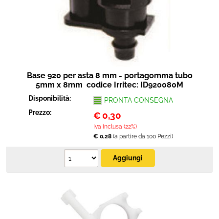
Protezione
Pet Store
Agricoltura
Base 920 per asta 8 mm - portagomma tubo
Ricambi
5mm x 8mm codice Irritec: ID920080M
Disponibilità:
PRONTA CONSEGNA
Prezzo:
€
0,30
Iva inclusa (22%)
€ 0,28
(a partire da 100 Pezzi)