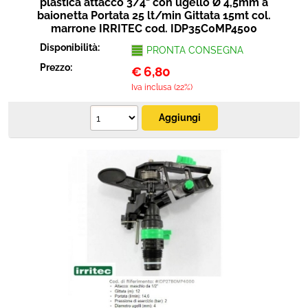
plastica attacco 3/4" con ugello Ø 4,5mm a
baionetta Portata 25 lt/min Gittata 15mt col.
marrone IRRITEC cod. IDP35C0MP4500
Disponibilità:
PRONTA CONSEGNA
Prezzo:
€
6,80
Iva inclusa (22%)