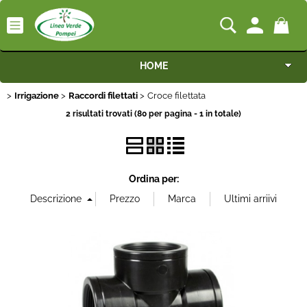
HOME
Irrigazione
Categoria:
Raccordi filettati
Croce filettata
Macchine
>
>
> Croce filettata
HOME
Irrigazione
Raccordi filettati
2 risultati trovati (80 per pagina - 1 in totale)
Motocoltivatori
Marca
Generatori
Ordina per:
Misura
Irrigazione
Cilindrata
Irrorazione
Portata
Pompe idrauliche