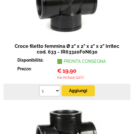
Protezione
Pet Store
Agricoltura
Croce filetto femmina Ø 2" x 2" x 2" x 2" Irritec
Ricambi
cod. 633 - IR63320F0N630
Disponibilità:
PRONTA CONSEGNA
Prezzo:
€
19,90
Iva inclusa (22%)