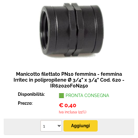
Manicotto filettato PN10 femmina - femmina
Irritec in polipropilene Ø 3/4" x 3/4" Cod. 620 -
IR62020F0N250
Disponibilità:
PRONTA CONSEGNA
Prezzo:
€
0,40
Iva inclusa (22%)