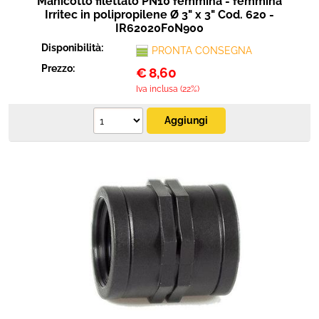
Manicotto filettato PN10 femmina - femmina
Irritec in polipropilene Ø 3" x 3" Cod. 620 -
IR62020F0N900
Disponibilità:
PRONTA CONSEGNA
Prezzo:
€
8,60
Iva inclusa (22%)