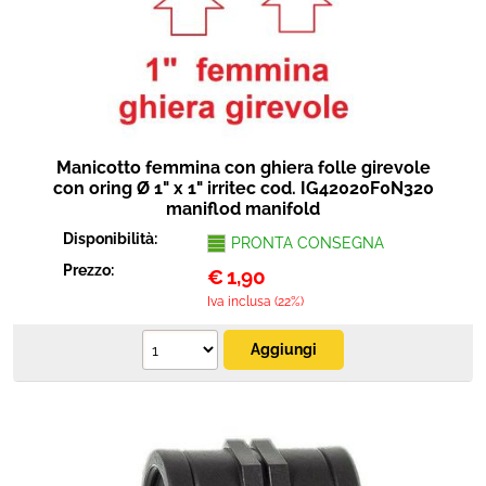
Protezione
Pet Store
Agricoltura
Manicotto femmina con ghiera folle girevole
Ricambi
con oring Ø 1" x 1" irritec cod. IG42020F0N320
maniflod manifold
Disponibilità:
PRONTA CONSEGNA
Prezzo:
€
1,90
Iva inclusa (22%)