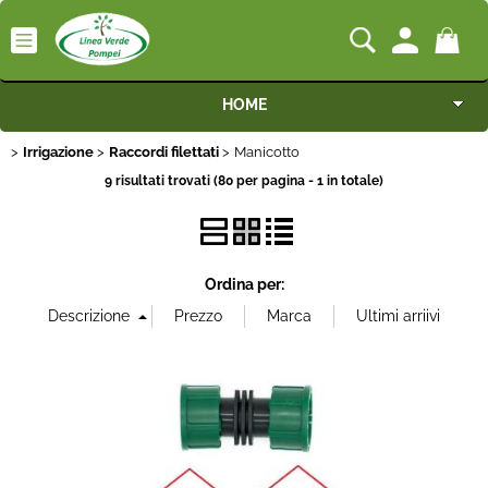
HOME
Irrigazione
Categoria:
Raccordi filettati
>
Manicotto
>
> Manicotto
HOME
Irrigazione
Raccordi filettati
Macchine
9 risultati trovati (80 per pagina - 1 in totale)
Marca
Motocoltivatori
Misura
Generatori
Ordina per:
Irrigazione
Dimensione
Irrorazione
Cilindrata
Pompe idrauliche
Portata