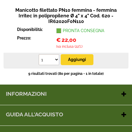
Manicotto filettato PN10 femmina - femmina
Irritec in polipropilene Ø 4" x 4" Cod. 620 -
IR62020F0N110
Disponibilità:
PRONTA CONSEGNA
Prezzo:
€
22,00
Iva inclusa (22%)
9 risultati trovati (80 per pagina - 1 in totale)
INFORMAZIONI
Contatti
Chi siamo
GUIDA ALL'ACQUISTO
Dove siamo
Metodi di pagamento
Gestione cookie
Spedizioni
Tel e whats App: 338 68 19 506