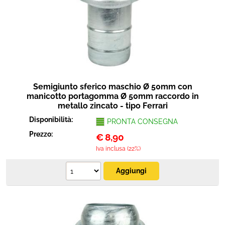
Protezione
Pet Store
Agricoltura
Ricambi
Semigiunto sferico maschio Ø 50mm con
manicotto portagomma Ø 50mm raccordo in
metallo zincato - tipo Ferrari
Disponibilità:
PRONTA CONSEGNA
Prezzo:
€
8,90
Iva inclusa (22%)