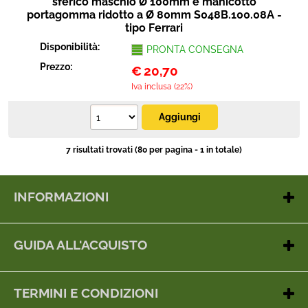
sferico maschio Ø 100mm e manicotto
portagomma ridotto a Ø 80mm S048B.100.08A -
tipo Ferrari
Disponibilità:
PRONTA CONSEGNA
Prezzo:
€
20,70
Iva inclusa (22%)
7 risultati trovati (80 per pagina - 1 in totale)
INFORMAZIONI
Contatti
Chi siamo
GUIDA ALL'ACQUISTO
Dove siamo
Metodi di pagamento
Gestione cookie
Spedizioni
Tel e whats App: 338 68 19 506
TERMINI E CONDIZIONI
dal Lunedì al Venerdì: 8:30 - 13:00 / 15:30 - 18:30
Feedback