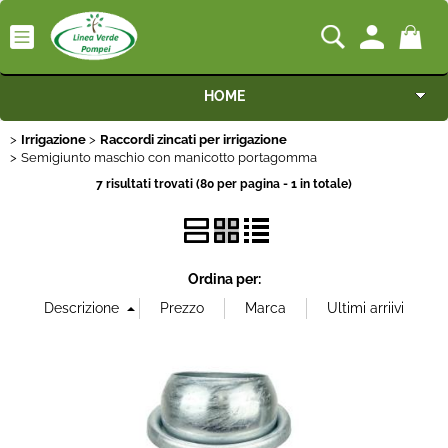
HOME
Irrigazione
Raccordi zincati per irrigazione
Macchine
Semigiunto maschio con manicotto portagomma
7 risultati trovati (80 per pagina - 1 in totale)
Motocoltivatori
Generatori
Ordina per:
Irrigazione
Irrorazione
Pompe idrauliche