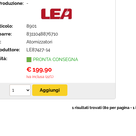
Produzione:
-
icolo:
8901
barre:
8311048876710
:
Atomizzatori
oduttore:
LE87427-14
ità:
PRONTA CONSEGNA
€
199,90
Iva inclusa (22%)
1 risultati trovati (80 per pagina - 1 