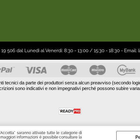
19 506 dal Lunedì al Venerdì: 8:30 - 13:00 / 15:30 - 18:30 - Ema
nti tecnici da parte dei produttori senza alcun preavviso (secondo logic
crizioni sono indicativi e non impegnativi perché possono subire vari
"Accetta" saranno attivate tutte le categorie di
Pe
 maggiori informazioni è possibile consultare la