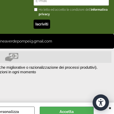
Ho letto ed accetto le condizioni dell'
informativa
privacy
il: lineaverdepompei@gmail.com
he migliorative o razionalizzazione dei processi produttivi).
azioni in ogni momento
rsonalizza
Accetta