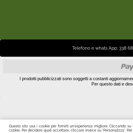
Telefono e whats App: 338 68 
I prodotti pubblicizzati sono soggetti a costanti aggiorname
Per questo dati e des
Questo sito usa i cookie per fornirti un'esperienza migliore. Cliccando su 
cookie. Per decidere quali accettare, cliccare invece su "Personalizza". Per