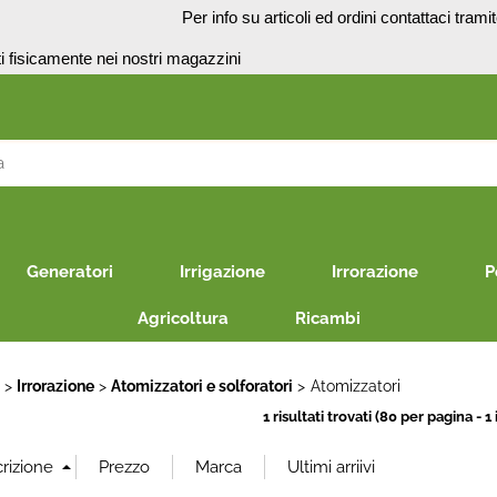
o
Per info su articoli ed ordini contattaci trami
presenti fisicamente nei no
S
Per co
il nom
Generatori
Irrigazione
Irrorazione
P
poi cl
Agricoltura
Ricambi
E
Irrorazione
Atomizzatori e solforatori
Atomizzatori
1 risultati trovati (80 per pagina - 1 