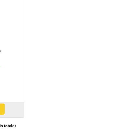
e
A
in totale)