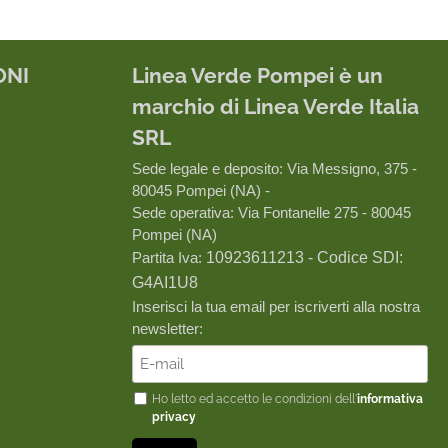
ONI
Linea Verde Pompei è un
marchio di Linea Verde Italia
SRL
Sede legale e deposito: Via Messigno, 375 -
80045 Pompei (NA) -
Sede operativa: Via Fontanelle 275 - 80045
Pompei (NA)
Partita Iva:
10923611213 - Codice SDI:
G4AI1U8
Inserisci la tua email per iscriverti alla nostra
newsletter:
Ho letto ed accetto le condizioni dell'
informativa
privacy