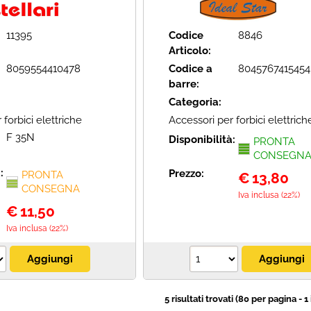
11395
Codice
8846
Articolo:
8059554410478
Codice a
8045767415454
barre:
Categoria:
 forbici elettriche
Accessori per forbici elettrich
F 35N
Disponibilità:
PRONTA
CONSEGN
à:
Prezzo:
PRONTA
€
13,80
CONSEGNA
Iva inclusa (22%)
€
11,50
Iva inclusa (22%)
5 risultati trovati (80 per pagina - 1 