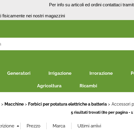
o
Per info su articoli ed ordini contattaci trami
presenti fisicamente nei no
S
Per co
il nom
Generatori
Irrigazione
Irrorazione
P
poi cl
Agricoltura
Ricambi
E
Macchine
Forbici per potatura elettriche a batteria
Accessori pe
5 risultati trovati (80 per pagina - 1 