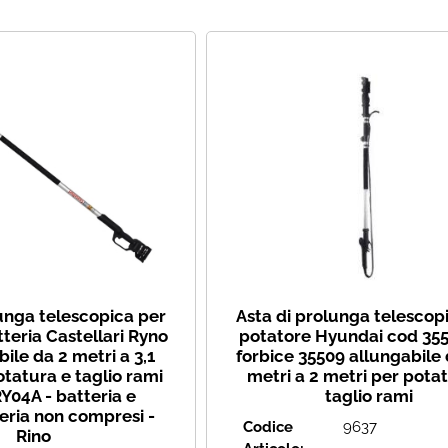
Ha
lunga telescopica per
Asta di prolunga telescop
tteria Castellari Ryno
potatore Hyundai cod 355
ile da 2 metri a 3,1
forbice 35509 allungabile 
otatura e taglio rami
metri a 2 metri per pota
Y04A - batteria e
taglio rami
eria non compresi -
Codice
9637
Rino