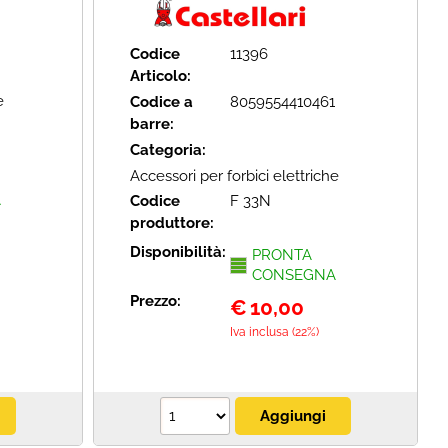
Codice
11396
Articolo:
e
Codice a
8059554410461
barre:
Categoria:
Accessori per forbici elettriche
A
Codice
F 33N
produttore:
Disponibilità:
PRONTA
CONSEGNA
Prezzo:
€
10,00
Iva inclusa (22%)