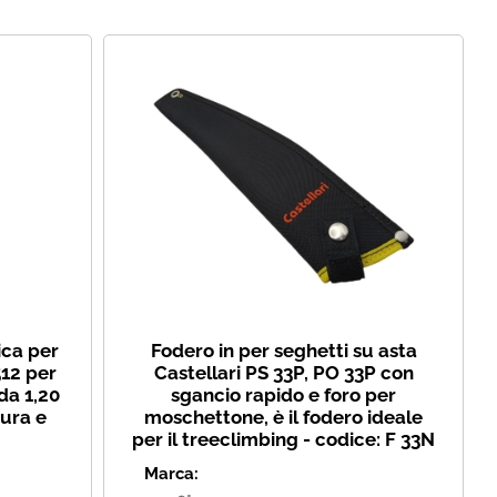
i perso la password?
ica per
Fodero in per seghetti su asta
12 per
Castellari PS 33P, PO 33P con
da 1,20
sgancio rapido e foro per
tura e
moschettone, è il fodero ideale
per il treeclimbing - codice: F 33N
Marca: