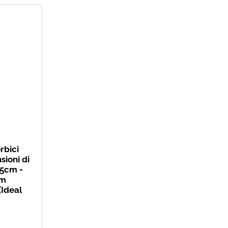
rbici
sioni di
,5cm -
cm
(Ideal