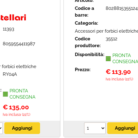
Articolo:
Codice a
8028815355124
barre:
Categoria:
11393
Accessori per forbici elettrich
Codice
35512
8059554411987
produttore:
Disponibilità:
PRONTA
CONSEGN
 forbici elettriche
Prezzo:
€
113,90
RY04A
Iva inclusa (22%)
à:
PRONTA
CONSEGNA
€
135,00
Iva inclusa (22%)