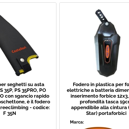
per seghetti su asta
Fodero in plastica per fo
PS 35P, PS 35PRO, PO
elettriche a batteria dimen
O con sgancio rapido
inserimento forbice 12x3
schettone, è il fodero
profondità tasca 19
 treeclimbing - codice:
appendibile alla cintura 
F 35N
Star) portaforbici
Marca: