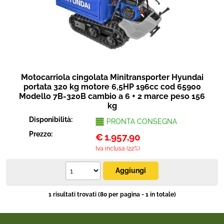
Protezione
Portata
Pet Store
Agricoltura
Motocarriola cingolata Minitransporter Hyundai
Ricambi
portata 320 kg motore 6,5HP 196cc cod 65900
Modello 7B-320B cambio a 6 + 2 marce peso 156
kg
Disponibilità:
PRONTA CONSEGNA
Prezzo:
€
1.957,90
Iva inclusa (22%)
1 risultati trovati (80 per pagina - 1 in totale)