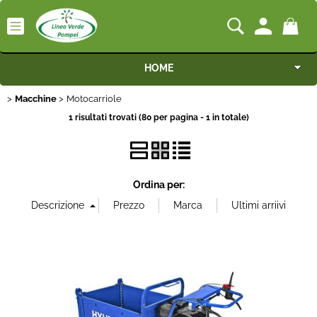
HOME
Macchine
Categoria:
Motocarriole
>
> Motocarriole
HOME
Macchine
Macchine
1 risultati trovati (80 per pagina - 1 in totale)
Livello d'uso
Motocoltivatori
Marca
Generatori
Ordina per:
Irrigazione
Potenza
Irrorazione
Alimentazione
Pompe idrauliche
Cilindrata