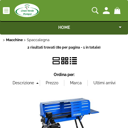
HOME
Macchine
Categoria:
Spaccalegna
>
> Spaccalegna
HOME
Macchine
Macchine
2 risultati trovati (80 per pagina - 1 in totale)
Marca
Motocoltivatori
Alimentazione
Generatori
Ordina per:
Irrigazione
Cilindrata
Irrorazione
Portata
Pompe idrauliche