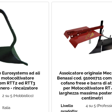
e Eurosystems ad ali
Assolcatore originale Me
r motocoltivatore
Benassi cod. 91000711 com
tem RTT2 ed RTT3
cofano frese e barra di a
 nero - rincalzatore
per Motocoltivatore RT 
larghezza massima poster
2 su 5 (Hobbistico)
centimetri
Livello
4 su 5 (Profess
Italia
prodotto: