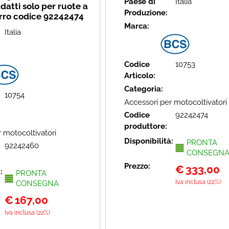
Paese di
Italia
datti solo per ruote a
Produzione:
erro codice 92242474
Marca:
Italia
Codice
10753
Articolo:
Categoria:
10754
Accessori per motocoltivatori
Codice
92242474
produttore:
 motocoltivatori
Disponibilità:
PRONTA
92242460
CONSEGN
Prezzo:
€
333,00
à:
PRONTA
Iva inclusa (22%)
CONSEGNA
€
167,00
Iva inclusa (22%)