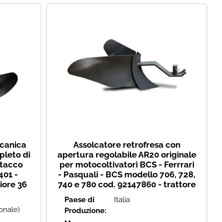
ccanica
Assolcatore retrofresa con
pleto di
apertura regolabile AR20 originale
ttacco
per motocoltivatori BCS - Ferrrari
401 -
- Pasquali - BCS modello 706, 728,
iore 36
740 e 780 cod. 92147860 - trattore
Paese di
Italia
ionale)
Produzione: