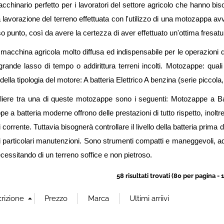
Ha
chinario perfetto per i lavoratori del settore agricolo che hanno biso
 lavorazione del terreno effettuata con l'utilizzo di una motozappa a
sso punto, così da avere la certezza di aver effettuato un'ottima fresat
acchina agricola molto diffusa ed indispensabile per le operazioni d
n grande lasso di tempo o addirittura terreni incolti. Motozappe: qu
ella tipologia del motore: A batteria Elettrico A benzina (serie piccol
gliere tra una di queste motozappe sono i seguenti: Motozappe a Ba
pe a batteria moderne offrono delle prestazioni di tutto rispetto, inolt
 corrente. Tuttavia bisognerà controllare il livello della batteria prima d
particolari manutenzioni. Sono strumenti compatti e maneggevoli, adat
 necessitando di un terreno soffice e non pietroso.
58 risultati trovati (80 per pagina - 1