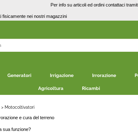
o
Per info su articoli ed ordini contattaci trami
presenti fisicamente nei no
S
Per co
il nom
Generatori
Irrigazione
Irrorazione
P
poi cl
Agricoltura
Ricambi
E
Motocoltivatori
orazione e cura del terreno
a sua funzione?