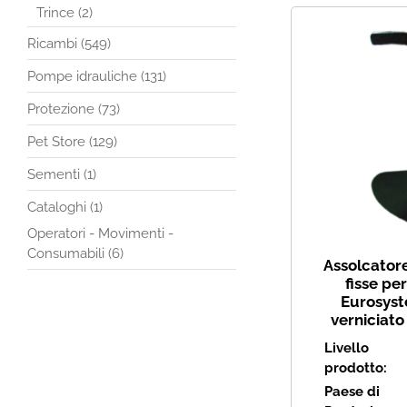
Trince (2)
Ricambi (549)
Pompe idrauliche (131)
Protezione (73)
Pet Store (129)
Sementi (1)
Cataloghi (1)
Operatori - Movimenti -
Consumabili (6)
Assolcator
fisse pe
Eurosys
verniciato
Livello
prodotto:
Paese di