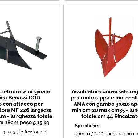
 retrofresa originale
Assolcatore universale reg
ca Benassi COD.
per motozappa e motocolt
 con attacco per
AMA con gambo 30x10 ap
tore MF 226 largezza
min cm 20 max cm35 - lu
m - lunghezza totale
totale cm 44 Rincalzat
a 18cm peso 5,15 kg
Specifiche::
4 su 5 (Professionale)
gambo 30x10 apertura min c