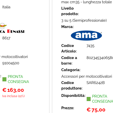
max cm35 - lunghezza totale
Italia
Livello
prodotto:
3 su 5 (Semiprofessionale)
Marca:
8617
Codice
7435
Articolo:
 motocoltivatori
Codice a
802345340658
91004500
barre:
Categoria:
à:
Accessori per motocoltivatori
PRONTA
CONSEGNA
Codice
SAR6242B
produttore:
€
163,00
Disponibilità:
Iva inclusa (22%)
PRONTA
CONSEGN
Prezzo:
€
75,00