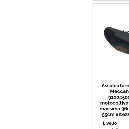
Assolcatore
Meccani
91004500
motocoltiva
massima 36c
55cm altezz
Livello