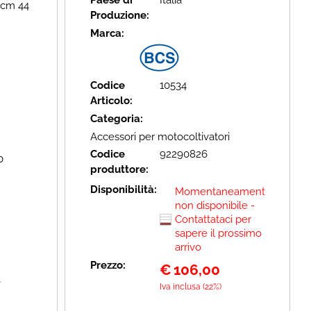
Paese di
Italia
 cm 44
Produzione:
Marca:
Codice
10534
Articolo:
Categoria:
Accessori per motocoltivatori
Codice
92290826
0
produttore:
Disponibilità:
Momentaneamente
non disponibile -
Contattataci per
sapere il prossimo
arrivo
Prezzo:
€
106,00
A
Iva inclusa (22%)