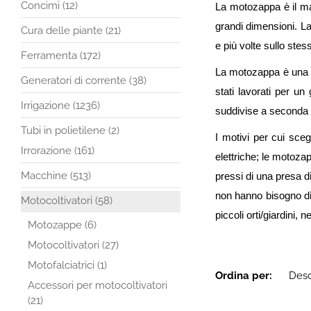
Concimi (12)
La motozappa è il mac
grandi dimensioni. La
Cura delle piante (21)
e più volte sullo ste
Ferramenta (172)
La motozappa è una m
Generatori di corrente (38)
stati lavorati per u
Irrigazione (1236)
suddivise a seconda d
Tubi in polietilene (2)
I motivi per cui sce
Irrorazione (161)
elettriche; le motozap
Macchine (513)
pressi di una presa di
non hanno bisogno di 
Motocoltivatori (58)
piccoli orti/giardini,
Motozappe (6)
Motocoltivatori (27)
Motofalciatrici (1)
Ordina per:
Accessori per motocoltivatori
(21)