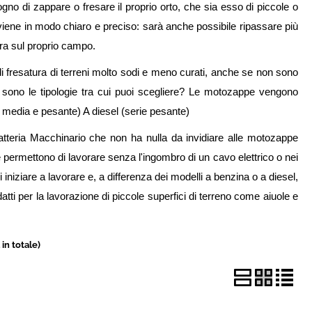
i perso la password?
gno di zappare o fresare il proprio orto, che sia esso di piccole o
vviene in modo chiaro e preciso: sarà anche possibile ripassare più
ura sul proprio campo.
i fresatura di terreni molto sodi e meno curati, anche se non sono
ali sono le tipologie tra cui puoi scegliere? Le motozappe vengono
a, media e pesante) A diesel (serie pesante)
tteria Macchinario che non ha nulla da invidiare alle motozappe
re permettono di lavorare senza l'ingombro di un cavo elettrico o nei
i iniziare a lavorare e, a differenza dei modelli a benzina o a diesel,
ti per la lavorazione di piccole superfici di terreno come aiuole e
 in totale)