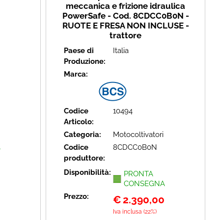
meccanica e frizione idraulica
PowerSafe - Cod. 8CDCC0B0N -
RUOTE E FRESA NON INCLUSE -
trattore
Paese di
Italia
Produzione:
Marca:
Codice
10494
Articolo:
Categoria:
Motocoltivatori
A
Codice
8CDCC0B0N
produttore:
Disponibilità:
PRONTA
CONSEGNA
Prezzo:
€
2.390,00
Iva inclusa (22%)