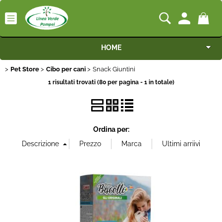
HOME
Pet Store
Categoria:
Cibo per cani
>
Snack Giuntini
>
> Snack Giuntini
HOME
Pet Store
Cibo per cani
Macchine
1 risultati trovati (80 per pagina - 1 in totale)
Marca
Motocoltivatori
Portata
Generatori
Ordina per:
Irrigazione
Irrorazione
Pompe idrauliche