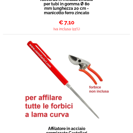
per tubi in gomma Ø 80
mm lunghezza 20 cm -
manicotto ferro zincato
€
7,10
Iva inclusa (22%)
Affilatore in acciaio