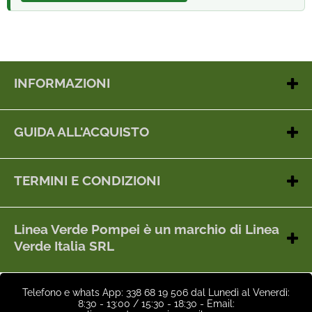
INFORMAZIONI
Contatti
Chi siamo
GUIDA ALL'ACQUISTO
Dove siamo
Metodi di pagamento
Gestione cookie
Spedizioni
Tel e whats App: 338 68 19 506
TERMINI E CONDIZIONI
dal Lunedì al Venerdì: 8:30 - 13:00 / 15:30 - 18:30
Feedback
Termini e condizioni
Restituzioni - Reso artico
Linea Verde Pompei è un marchio di Linea
Garanzia prodotti
Verde Italia SRL
Cookie
Sede legale e deposito: Via Messigno, 375 - 80045 Pompei (NA)
Privacy
-
Telefono e whats App: 338 68 19 506 dal Lunedì al Venerdì:
Sede operativa: Via Fontanelle 275 - 80045 Pompei (NA)
8:30 - 13:00 / 15:30 - 18:30 - Email:
10923611213 - Codice SDI:
G4AI1U8
Partita Iva: