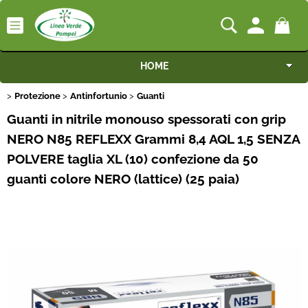
HOME
Protezione
Antinfortunio
Guanti
Macchine
Guanti in nitrile monouso spessorati con grip
Motocoltivatori
NERO N85 REFLEXX Grammi 8,4 AQL 1,5 SENZA
POLVERE taglia XL (10) confezione da 50
Generatori
guanti colore NERO (lattice) (25 paia)
Irrigazione
Irrorazione
Pompe idrauliche