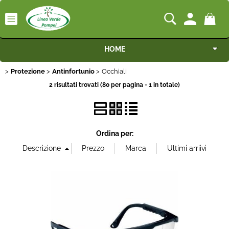
HOME
Protezione
Antinfortunio
Occhiali
Macchine
2 risultati trovati (80 per pagina - 1 in totale)
Motocoltivatori
Generatori
Ordina per:
Irrigazione
Irrorazione
Pompe idrauliche