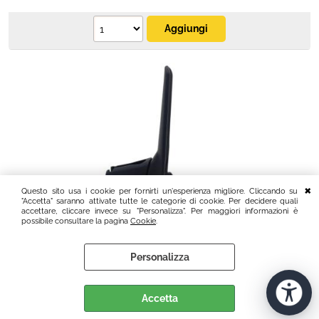
Questo sito usa i cookie per fornirti un'esperienza migliore. Cliccando su
"Accetta" saranno attivate tutte le categorie di cookie. Per decidere quali
accettare, cliccare invece su "Personalizza". Per maggiori informazioni è
possibile consultare la pagina
Cookie
.
Leva marcia avanti per stegola Ø25mm con vite
Personalizza
M6x55 Tipo S leva di colore nero con pulsante
rosso per eurosystems Rtt 2
Accetta
Disponibilità:
PRONTA CONSEGNA