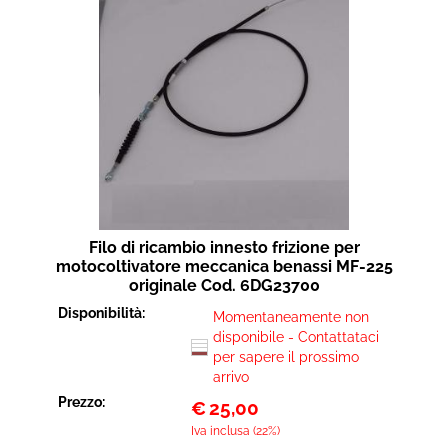
Filo di ricambio innesto frizione per
motocoltivatore meccanica benassi MF-225
originale Cod. 6DG23700
Disponibilità:
Momentaneamente non
disponibile - Contattataci
per sapere il prossimo
arrivo
Prezzo:
€
25,00
Iva inclusa (22%)