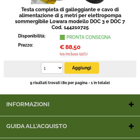
Testa completa di galleggiante e cavo di
alimentazione di 5 metri per elettropompa
sommergibile Lowara modello DOC 3 e DOC 7
Cod. 144210725
Disponibilità:
PRONTA CONSEGNA
Prezzo:
€
88,50
Iva inclusa (22%)
9 risultati trovati (80 per pagina - 1 in totale)
INFORMAZIONI
Contatti
Chi siamo
GUIDA ALL'ACQUISTO
Dove siamo
Metodi di pagamento
Gestione cookie