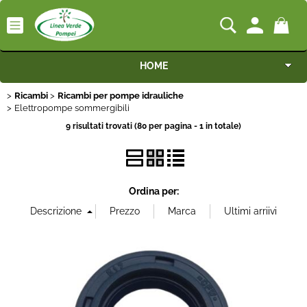
HOME
Ricambi
Ricambi per pompe idrauliche
Macchine
Elettropompe sommergibili
9 risultati trovati (80 per pagina - 1 in totale)
Motocoltivatori
Generatori
Ordina per:
Irrigazione
Irrorazione
Pompe idrauliche