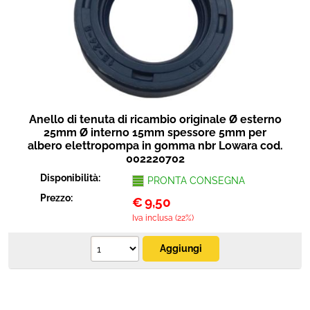
Protezione
Pet Store
Agricoltura
Ricambi
Anello di tenuta di ricambio originale Ø esterno
25mm Ø interno 15mm spessore 5mm per
albero elettropompa in gomma nbr Lowara cod.
002220702
Disponibilità:
PRONTA CONSEGNA
Prezzo:
€
9,50
Iva inclusa (22%)