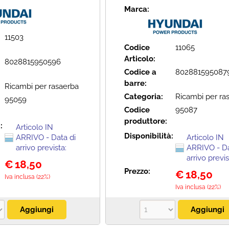
Marca:
11503
Codice
11065
Articolo:
8028815950596
Codice a
802881595087
barre:
Ricambi per rasaerba
Categoria:
Ricambi per ra
95059
Codice
95087
produttore:
à:
Articolo IN
Disponibilità:
ARRIVO - Data di
Articolo IN
arrivo prevista:
ARRIVO - Da
arrivo previs
€
18,50
Prezzo:
€
18,50
Iva inclusa (22%)
Iva inclusa (22%)