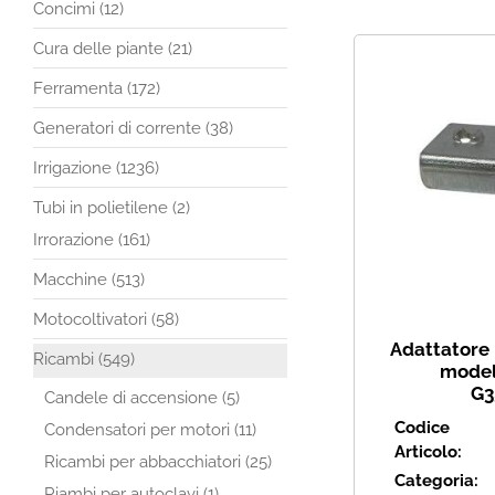
Concimi (12)
Cura delle piante (21)
Ferramenta (172)
Generatori di corrente (38)
Irrigazione (1236)
Tubi in polietilene (2)
Irrorazione (161)
Macchine (513)
Motocoltivatori (58)
Adattatore 
Ricambi (549)
modell
G3
Candele di accensione (5)
Codice
Condensatori per motori (11)
Articolo:
Ricambi per abbacchiatori (25)
Categoria:
Riambi per autoclavi (1)