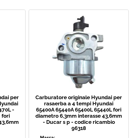
i perso la password?
ndai per
Carburatore originale Hyundai per
Hyundai
rasaerba a 4 tempi Hyundai
470L -
65400A 65440A 65400L 65440L fori
 fori
diametro 6,3mm interasse 43,6mm
 43,6mm
- Ducar s p - codice ricambio
96318
Marca: