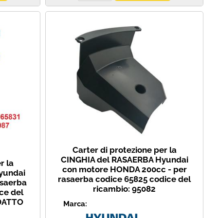
Carter di protezione per la
CINGHIA del RASAERBA Hyundai
r la
con motore HONDA 200cc - per
yundai
rasaerba codice 65825 codice del
asaerba
ricambio: 95082
ce del
ADATTO
Marca: