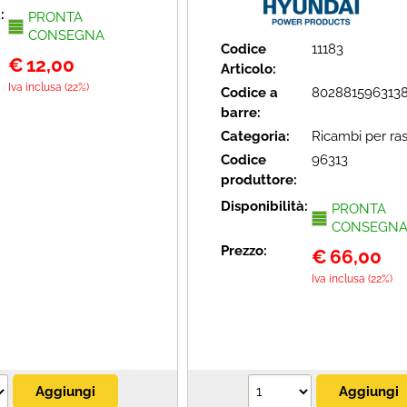
à:
PRONTA
CONSEGNA
Codice
11183
€
12,00
Articolo:
Iva inclusa (22%)
Codice a
802881596313
barre:
Categoria:
Ricambi per ra
Codice
96313
produttore:
Disponibilità:
PRONTA
CONSEGN
Prezzo:
€
66,00
Iva inclusa (22%)