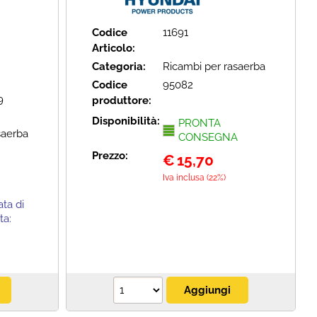
Codice
11691
Articolo:
Categoria:
Ricambi per rasaerba
Codice
95082
9
produttore:
Disponibilità:
PRONTA
saerba
CONSEGNA
Prezzo:
€
15,70
Iva inclusa (22%)
ta di
ta: