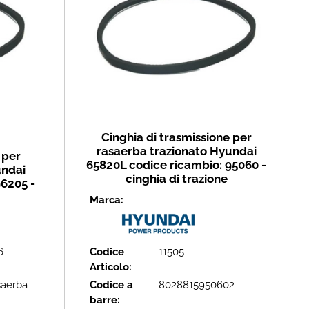
Cinghia di trasmissione per
rasaerba trazionato Hyundai
 per
65820L codice ricambio: 95060 -
undai
cinghia di trazione
96205 -
Marca:
6
Codice
11505
Articolo:
saerba
Codice a
8028815950602
barre: