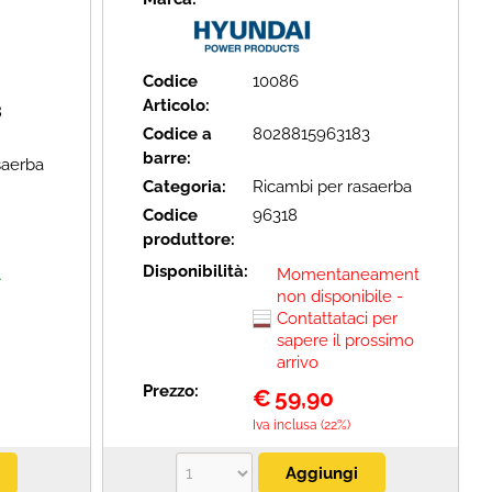
Codice
10086
Articolo:
8
Codice a
8028815963183
barre:
saerba
Categoria:
Ricambi per rasaerba
Codice
96318
produttore:
Disponibilità:
A
Momentaneamente
non disponibile -
Contattataci per
sapere il prossimo
arrivo
Prezzo:
€
59,90
Iva inclusa (22%)