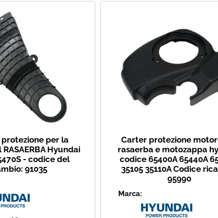
 protezione per la
Carter protezione motor
l RASAERBA Hyundai
rasaerba e motozappa h
5470S - codice del
codice 65400A 65440A 6
ambio: 91035
35105 35110A Codice ric
95990
Marca: