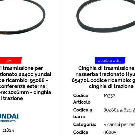
i trasmissione per
Cinghia di trasmissione
zionato 224cc yundai
rasaerba trazionato Hy
ce ricambio: 95088 -
65470L codice ricambio: 
conferenza esterna:
cinghia di trazione
re: 10x6mm - cinghia
Codice
10352
i trazione
Articolo:
Codice a
802881596205
barre:
Categoria:
Ricambi per ra
11825
Codice
96205