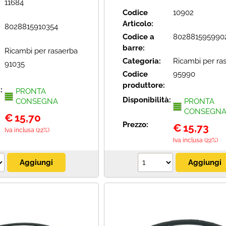
11684
Codice
10902
Articolo:
8028815910354
Codice a
802881595990
barre:
Ricambi per rasaerba
Categoria:
Ricambi per ra
91035
Codice
95990
produttore:
à:
PRONTA
Disponibilità:
CONSEGNA
PRONTA
CONSEGN
€
15,70
Prezzo:
€
15,73
Iva inclusa (22%)
Iva inclusa (22%)