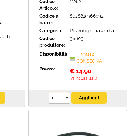
Codice
11262
Articolo:
Codice a
8028815966092
2
barre:
Categoria:
Ricambi per rasaerba
saerba
Codice
96609
produttore:
Disponibilità:
PRONTA
CONSEGNA
A
Prezzo:
€
14,90
Iva inclusa (22%)