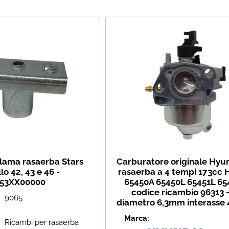
Ha
lama rasaerba Stars
Carburatore originale Hyu
o 42, 43 e 46 -
rasaerba a 4 tempi 173cc 
53XX00000
65450A 65450L 65451L 65
codice ricambio 96313 -
9065
diametro 6,3mm interasse
Marca:
Ricambi per rasaerba