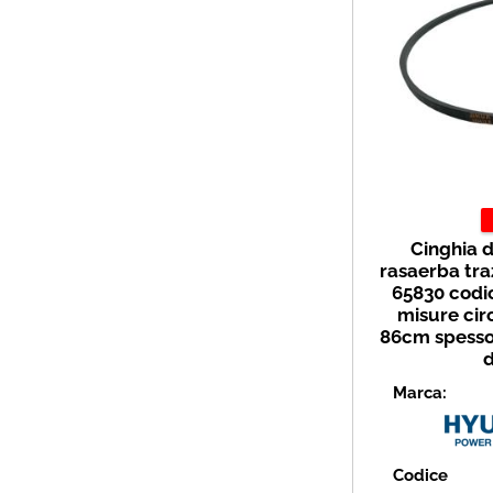
Cinghia d
rasaerba tra
65830 codi
misure cir
86cm spesso
d
Marca:
Codice