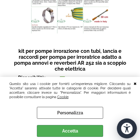
kit per pompe irrorazione con tubi, lancia e
raccordi per pompa per irroratrice adatto a
pompa annovi e reverberi AR 252 sia a scoppio
che elettrica
Disponibilità:
PRONTA CONSEGNA
Questo sito usa i cookie per fornirti un'esperienza migliore. Cliccando su
Prezzo:
€
42,00
"Accetta" saranno attivate tutte le categorie di cookie. Per decidere quali
accettare, cliccare invece su "Personalizza". Per maggiori informazioni è
Iva inclusa (22%)
possibile consultare la pagina
Cookie
.
Personalizza
Accetta