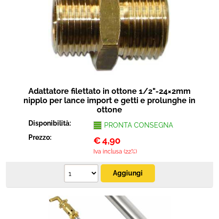
Protezione
Pet Store
Agricoltura
Ricambi
Adattatore filettato in ottone 1/2"-24×2mm
nipplo per lance import e getti e prolunghe in
ottone
Disponibilità:
PRONTA CONSEGNA
Prezzo:
€
4,90
Iva inclusa (22%)