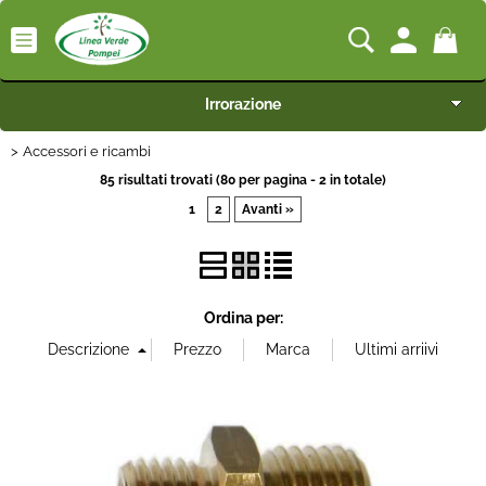
Irrorazione
Accessori e ricambi
Categoria:
> Accessori e ricambi
Irrorazione
HOME
85 risultati trovati (80 per pagina - 2 in totale)
Marca
1
2
Avanti »
Macchine
Misura
Motocoltivatori
Ordina per:
Generatori
Portata
Irrigazione
Pompe idrauliche