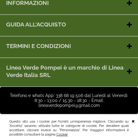
INFORMAZIONI
Contatti
Chi siamo
GUIDA ALL'ACQUISTO
Dove siamo
Metodi di pagamento
Gestione cookie
Spedizioni
Tel e whats App: 338 68 19 506
TERMINI E CONDIZIONI
dal Lunedì al Venerdì: 8:30 - 13:00 / 15:30 - 18:30
Feedback
Termini e condizioni
Restituzioni - Reso artico
Linea Verde Pompei è un marchio di Linea
Garanzia prodotti
Verde Italia SRL
Cookie
Sede legale e deposito: Via Messigno, 375 - 80045 Pompei (NA)
Privacy
-
Telefono e whats App: 338 68 19 506 dal Lunedì al Venerdì:
Sede operativa: Via Fontanelle 275 - 80045 Pompei (NA)
8:30 - 13:00 / 15:30 - 18:30 - Email:
10923611213 - Codice SDI:
G4AI1U8
Partita Iva:
lineaverdepompei@gmail.com
Inserisci la tua email per iscriverti alla nostra newsletter:
Questo sito usa i cookie per fornirti un'esperienza migliore. Cliccando su
"Accetta" saranno attivate tutte le categorie di cookie. Per decidere quali
I prodotti pubblicizzati sono soggetti a costanti aggiornamenti
accettare, cliccare invece su "Personalizza". Per maggiori informazioni è
tecnici da parte dei produttori senza alcun preavviso (secondo
Ho letto ed accetto le condizioni dell'
informativa privacy
possibile consultare la pagina
Cookie
.
logiche migliorative o razionalizzazione dei processi produttivi).