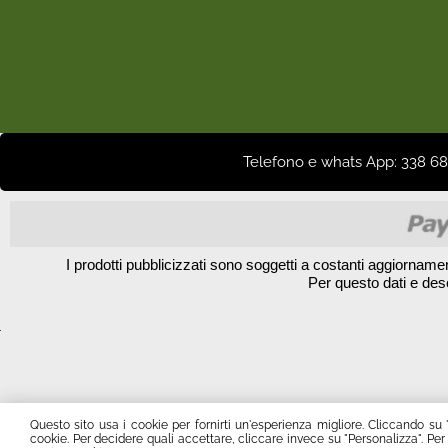
Telefono e whats App: 338 68 
I prodotti pubblicizzati sono soggetti a costanti aggiorname
Per questo dati e des
Questo sito usa i cookie per fornirti un'esperienza migliore. Cliccando su 
cookie. Per decidere quali accettare, cliccare invece su "Personalizza". Per