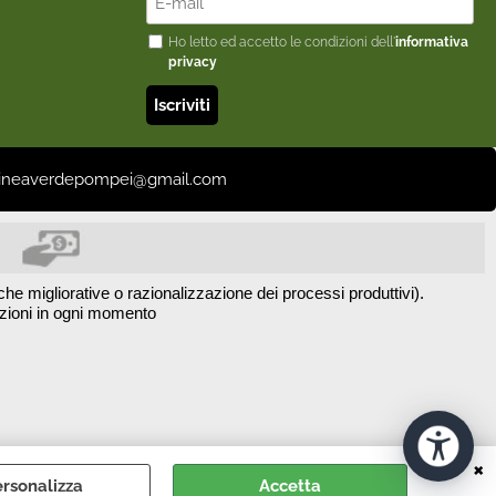
Ho letto ed accetto le condizioni dell'
informativa
privacy
il: lineaverdepompei@gmail.com
he migliorative o razionalizzazione dei processi produttivi).
azioni in ogni momento
rsonalizza
Accetta