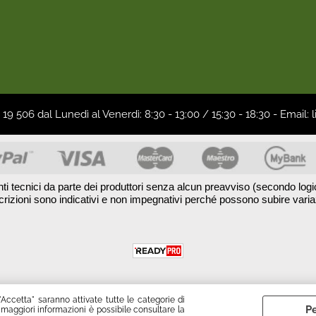
19 506 dal Lunedì al Venerdì: 8:30 - 13:00 / 15:30 - 18:30 - Ema
nti tecnici da parte dei produttori senza alcun preavviso (secondo logic
crizioni sono indicativi e non impegnativi perché possono subire vari
"Accetta" saranno attivate tutte le categorie di
Pe
 maggiori informazioni è possibile consultare la