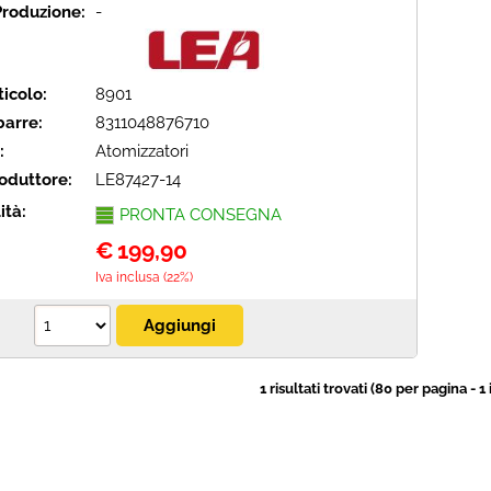
Produzione:
-
icolo:
8901
barre:
8311048876710
:
Atomizzatori
oduttore:
LE87427-14
ità:
PRONTA CONSEGNA
€
199,90
Iva inclusa (22%)
1 risultati trovati (80 per pagina - 1 