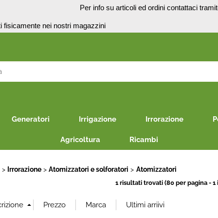
o
Per info su articoli ed ordini contattaci trami
presenti fisicamente nei no
S
Per co
il nom
Generatori
Irrigazione
Irrorazione
P
poi cl
Agricoltura
Ricambi
E
Irrorazione
Atomizzatori e solforatori
Atomizzatori
1 risultati trovati (80 per pagina - 1 