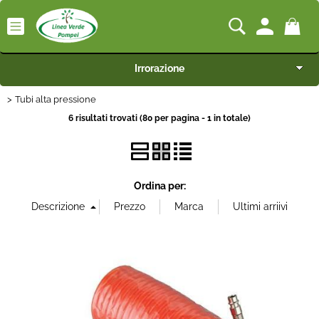
Irrorazione
Tubi alta pressione
Categoria:
> Tubi alta pressione
Irrorazione
HOME
6 risultati trovati (80 per pagina - 1 in totale)
Marca
Macchine
Misura
Motocoltivatori
Ordina per:
Generatori
Portata
Irrigazione
Pompe idrauliche