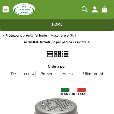
HOME
Protezione
Antinfortunio
Maschere e filtri
Macchine
10 risultati trovati (80 per pagina - 1 in totale)
Motocoltivatori
Generatori
Ordina per:
Irrigazione
Irrorazione
Pompe idrauliche