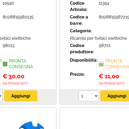
10540
Codice
11354
Articolo:
8028815980135
Codice a
802881598721
barre:
Categoria:
orbici elettriche
Ricambi per forbici elettriche
98013
Codice
98721
produttore:
à:
Disponibilità:
PRONTA
PRONTA
CONSEGNA
CONSEGN
Prezzo:
€
30,00
€
11,00
Iva inclusa (22%)
Iva inclusa (22%)