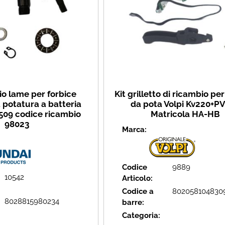
gio lame per forbice
Kit grilletto di ricambio pe
a potatura a batteria
da pota Volpi Kv220+P
509 codice ricambio
Matricola HA-HB
98023
Marca:
Codice
9889
10542
Articolo:
Codice a
802058104830
8028815980234
barre:
Categoria: