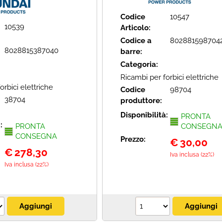
Codice
10547
10539
Articolo:
Codice a
802881598704
8028815387040
barre:
Categoria:
Ricambi per forbici elettriche
orbici elettriche
Codice
98704
38704
produttore:
Disponibilità:
PRONTA
à:
PRONTA
CONSEGN
CONSEGNA
Prezzo:
€
30,00
€
278,30
Iva inclusa (22%)
Iva inclusa (22%)