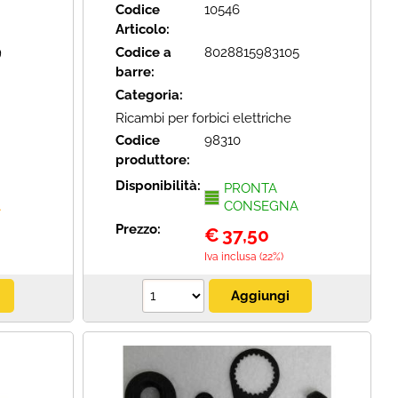
Codice
10546
Articolo:
9
Codice a
8028815983105
barre:
Categoria:
Ricambi per forbici elettriche
Codice
98310
produttore:
Disponibilità:
PRONTA
A
CONSEGNA
Prezzo:
€
37,50
Iva inclusa (22%)