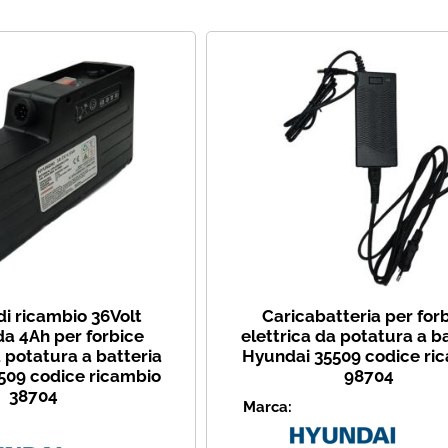
Ha
di ricambio 36Volt
Caricabatteria per for
da 4Ah per forbice
elettrica da potatura a b
a potatura a batteria
Hyundai 35509 codice ri
509 codice ricambio
98704
38704
Marca: