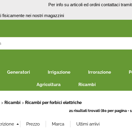
o
Per info su articoli ed ordini contattaci trami
presenti fisicamente nei no
S
Per co
il nom
Generatori
Irrigazione
Irrorazione
P
poi cl
Agricoltura
Ricambi
E
Ricambi
Ricambi per forbici elettriche
21 risultati trovati (80 per pagina - 1