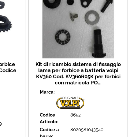
forbice
Kit di ricambio sistema di fissaggio
 Codice
lama per forbice a batteria volpi
KV360 Cod. KV360R05K per forbici
con matricola PO...
Marca:
Codice
8652
Articolo:
9
Codice a
8020581043540
barre: