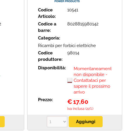
Codice
10541
Articolo:
2
Codice a
8028815980142
barre:
Categoria:
Ricambi per forbici elettriche
Codice
98014
produttore:
Disponibilità:
Momentaneamente
A
non disponibile -
Contattataci per
sapere il prossimo
arrivo
Prezzo:
€
17,60
Iva inclusa (22%)