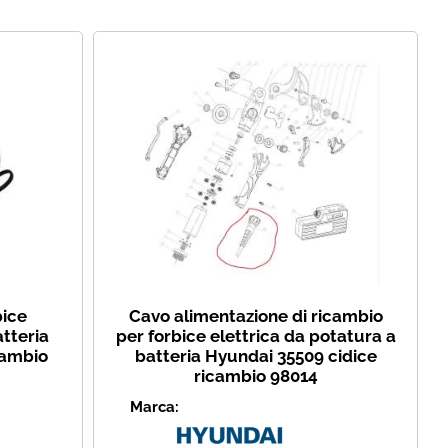
i perso la password?
bice
Cavo alimentazione di ricambio
atteria
per forbice elettrica da potatura a
cambio
batteria Hyundai 35509 cidice
ricambio 98014
Marca: