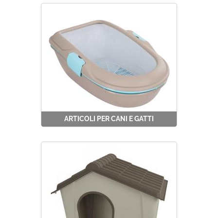
Pompe idrauliche
Alimentazione
Protezione
Prevalenza
Agricoltura
Cilindrata
Ricambi
Portata
ARTICOLI PER CANI E GATTI