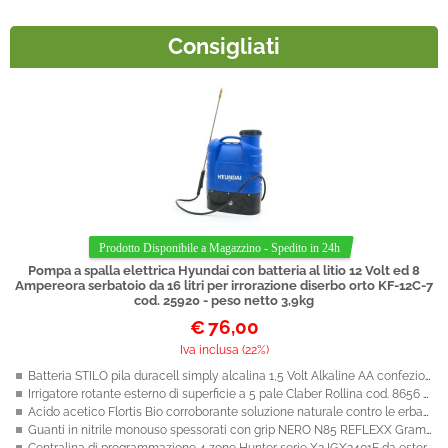
Consigliati
Pompa a spalla elettrica Hyundai con batteria al litio 12 Volt ed 8
Ampereora serbatoio da 16 litri per irrorazione diserbo orto KF-12C-7
cod. 25920 - peso netto 3,9kg
€
76,00
Iva inclusa (22%)
Batteria STILO pila duracell simply alcalina 1,5 Volt Alkaline AA confezione da 8 batterie singole
Irrigatore rotante esterno di superficie a 5 pale Claber Rollina cod. 8656 dotato di innesto rapido
Acido acetico Flortis Bio corroborante soluzione naturale contro le erbacce e muschio, di origine naturale a base di aceto, consentito in agricoltura biologica 1 litro
Guanti in nitrile monouso spessorati con grip NERO N85 REFLEXX Grammi 8,4 AQL 1,5 SENZA POLVERE taglia XL (10) confezione da 50 guanti colore NERO (lattice) (25 paia)