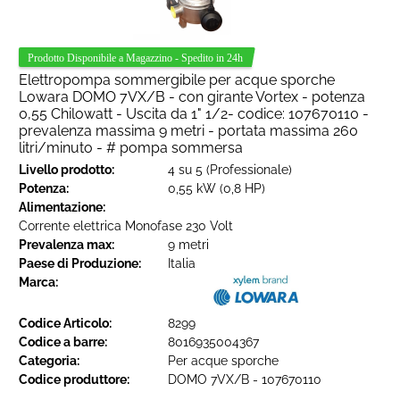
Elettropompa sommergibile per acque sporche
Lowara DOMO 7VX/B - con girante Vortex - potenza
0,55 Chilowatt - Uscita da 1" 1/2- codice: 107670110 -
prevalenza massima 9 metri - portata massima 260
litri/minuto - # pompa sommersa
Livello prodotto:
4 su 5 (Professionale)
Potenza:
0,55 kW (0,8 HP)
Alimentazione:
Corrente elettrica Monofase 230 Volt
Prevalenza max:
9 metri
Paese di Produzione:
Italia
Marca:
Codice Articolo:
8299
Codice a barre:
8016935004367
Categoria:
Per acque sporche
Codice produttore:
DOMO 7VX/B - 107670110