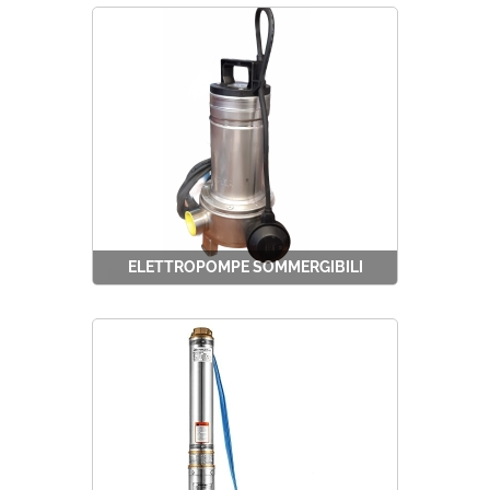
Protezione
Alimentazione
Pet Store
Prevalenza
Agricoltura
Cilindrata
Ricambi
Portata
ELETTROPOMPE SOMMERGIBILI